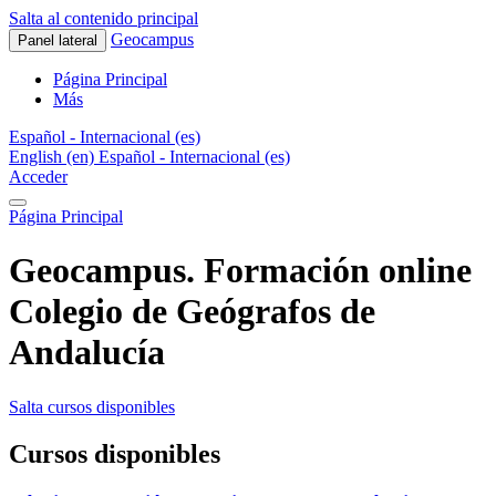
Salta al contenido principal
Geocampus
Panel lateral
Página Principal
Más
Español - Internacional ‎(es)‎
English ‎(en)‎
Español - Internacional ‎(es)‎
Acceder
Página Principal
Geocampus. Formación online
Colegio de Geógrafos de
Andalucía
Salta cursos disponibles
Cursos disponibles